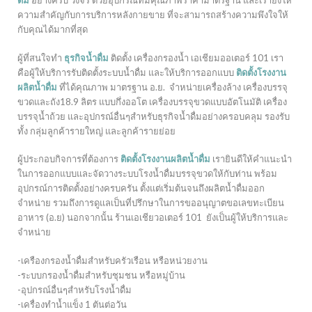
ดื่ม
อย่างครบ วงจร ด้วยอุปกรณ์ที่มีคุณภาพราคามาตรฐาน และเรายังให้
ความสำคัญกับการบริการหลังกายขาย ที่จะสามารถสร้างความพึงใจให้
กับคุณได้มากที่สุด
ผู้ที่สนใจทำ
ธุรกิจน้ำดื่ม
ติดตั้ง เครื่องกรองน้ำ เอเชียมออเตอร์ 101 เรา
คือผู้ให้บริการรับติดตั้งระบบน้ำดื่ม และให้บริการออกแบบ
ติดตั้งโรงงาน
ผลิตน้ำดื่ม
ที่ได้คุณภาพ มาตรฐาน อ.ย. จำหน่ายเครื่องล้าง เครื่องบรรจุ
ขวดและถัง18.9 ลิตร แบบกึ่งออโต เครื่องบรรจุขวดแบบอัตโนมัติ เครื่อง
บรรจุน้ำถ้วย และอุปกรณ์อื่นๆสำหรับธุรกิจน้ำดื่มอย่างครอบคลุม รองรับ
ทั้ง กลุ่มลูกค้ารายใหญ่ และลูกค้ารายย่อย
ผู้ประกอบกิจการที่ต้องการ
ติดตั้งโรงงานผลิตน้ำดื่ม
เรายินดีให้คำแนะนำ
ในการออกแบบและจัดวางระบบโรงน้ำดื่มบรรจุขวดให้กับท่าน พร้อม
อุปกรณ์การติดตั้งอย่างครบครัน ตั้งแต่เริ่มต้นจนถึงผลิตน้ำดื่มออก
จำหน่าย รวมถึงการดูแลเป็นที่ปรึกษาในการขออนุญาตขอเลขทะเบียน
อาหาร (อ.ย) นอกจากนั้น ร้านเอเชียวอเตอร์ 101 ยังเป็นผู้ให้บริการและ
จำหน่าย
-เครืองกรองน้ำดื่มสำหรับครัวเรือน หรือหน่วยงาน
-ระบบกรองน้ำดื่มสำหรับชุมชน หรือหมู่บ้าน
-อุปกรณ์อื่นๆสำหรับโรงน้ำดื่ม
-เครื่องทำน้ำแข็ง 1 ตันต่อวัน