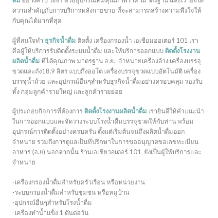
ดื่ม
อย่างครบ วงจร ด้วยอุปกรณ์ที่มีคุณภาพราคามาตรฐาน และเรายังให้
ความสำคัญกับการบริการหลังกายขาย ที่จะสามารถสร้างความพึงใจให้
กับคุณได้มากที่สุด
ผู้ที่สนใจทำ
ธุรกิจน้ำดื่ม
ติดตั้ง เครื่องกรองน้ำ เอเชียมออเตอร์ 101 เรา
คือผู้ให้บริการรับติดตั้งระบบน้ำดื่ม และให้บริการออกแบบ
ติดตั้งโรงงาน
ผลิตน้ำดื่ม
ที่ได้คุณภาพ มาตรฐาน อ.ย. จำหน่ายเครื่องล้าง เครื่องบรรจุ
ขวดและถัง18.9 ลิตร แบบกึ่งออโต เครื่องบรรจุขวดแบบอัตโนมัติ เครื่อง
บรรจุน้ำถ้วย และอุปกรณ์อื่นๆสำหรับธุรกิจน้ำดื่มอย่างครอบคลุม รองรับ
ทั้ง กลุ่มลูกค้ารายใหญ่ และลูกค้ารายย่อย
ผู้ประกอบกิจการที่ต้องการ
ติดตั้งโรงงานผลิตน้ำดื่ม
เรายินดีให้คำแนะนำ
ในการออกแบบและจัดวางระบบโรงน้ำดื่มบรรจุขวดให้กับท่าน พร้อม
อุปกรณ์การติดตั้งอย่างครบครัน ตั้งแต่เริ่มต้นจนถึงผลิตน้ำดื่มออก
จำหน่าย รวมถึงการดูแลเป็นที่ปรึกษาในการขออนุญาตขอเลขทะเบียน
อาหาร (อ.ย) นอกจากนั้น ร้านเอเชียวอเตอร์ 101 ยังเป็นผู้ให้บริการและ
จำหน่าย
-เครืองกรองน้ำดื่มสำหรับครัวเรือน หรือหน่วยงาน
-ระบบกรองน้ำดื่มสำหรับชุมชน หรือหมู่บ้าน
-อุปกรณ์อื่นๆสำหรับโรงน้ำดื่ม
-เครื่องทำน้ำแข็ง 1 ตันต่อวัน