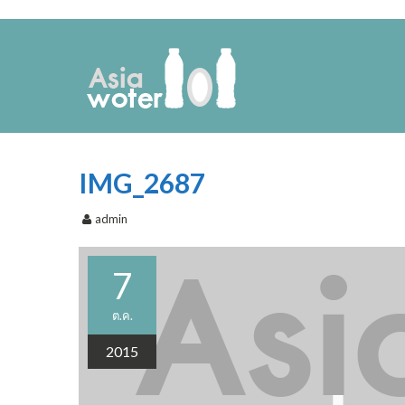
IMG_2687
admin
7
ต.ค.
2015