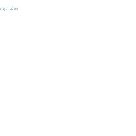
ตุ อ.เมือง