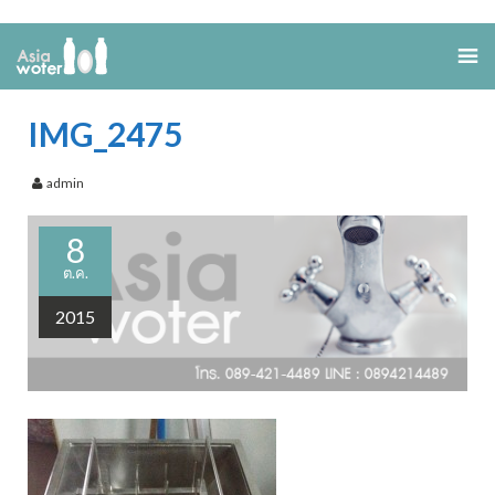
IMG_2475
admin
8
ต.ค.
2015