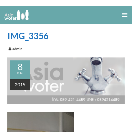
IMG_3356
admin
8
ต.ค.
2015