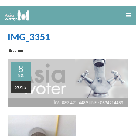
IMG_3351
admin
8
ต.ค.
2015