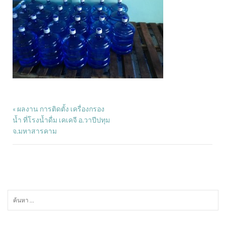
ผลงาน การติดตั้ง เครื่องกรอง
«
น้ำ ที่โรงน้ำดื่ม เคเคจี อ.วาปีปทุม
จ.มหาสารคาม
ค้นหา
สำหรับ: