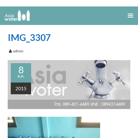
IMG_3307
admin
8
ต.ค.
2015