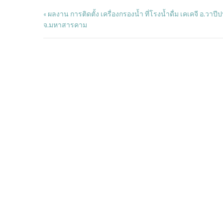
ผลงาน การติดตั้ง เครื่องกรองน้ำ ที่โรงน้ำดื่ม เคเคจี อ.วาปีป
«
จ.มหาสารคาม