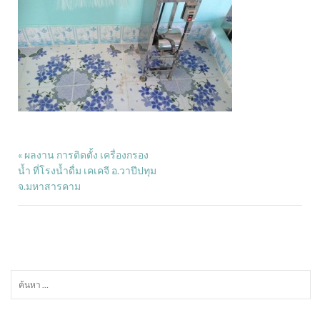
ผลงาน การติดตั้ง เครื่องกรอง
«
น้ำ ที่โรงน้ำดื่ม เคเคจี อ.วาปีปทุม
จ.มหาสารคาม
ค้นหา
สำหรับ: