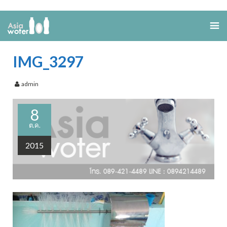
IMG_3297
admin
8
ต.ค.
2015