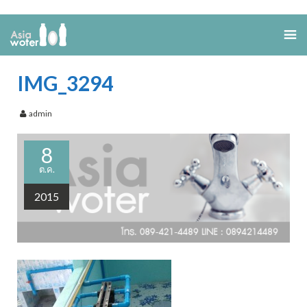
IMG_3294
admin
8
ต.ค.
2015