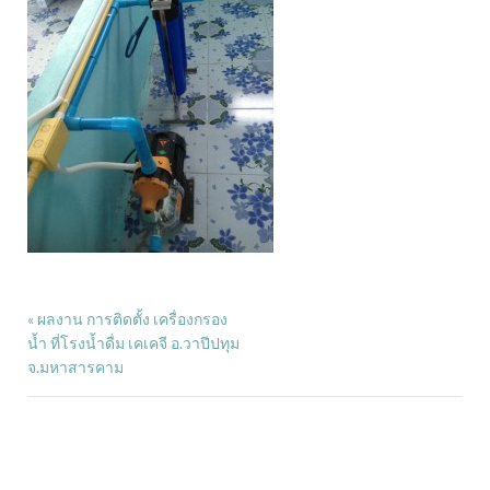
ผลงาน การติดตั้ง เครื่องกรอง
«
น้ำ ที่โรงน้ำดื่ม เคเคจี อ.วาปีปทุม
จ.มหาสารคาม