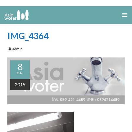
IMG_4364
admin
8
ต.ค.
2015