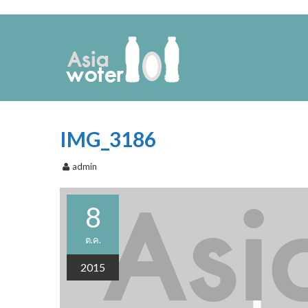
IMG_3186
admin
8
ต.ค.
2015