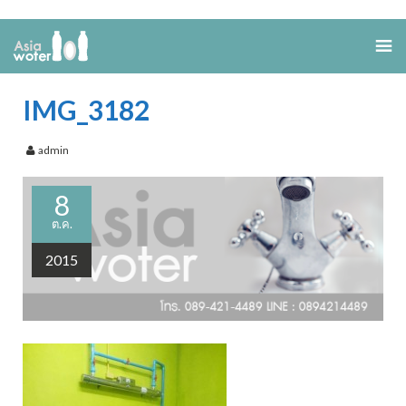
IMG_3182
admin
8
ต.ค.
2015