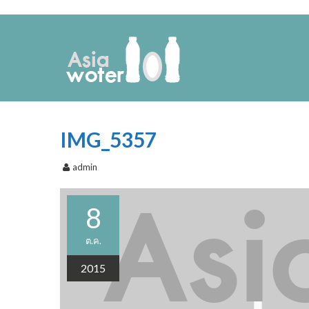
IMG_5357
admin
8
ต.ค.
2015