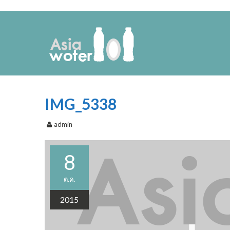
IMG_5338
admin
8
ต.ค.
2015