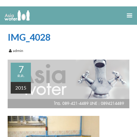
IMG_4028
admin
7
ต.ค.
2015