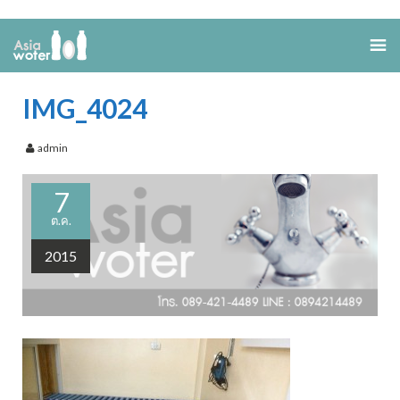
IMG_4024
admin
7
ต.ค.
2015