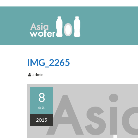
IMG_2265
admin
8
ต.ค.
2015