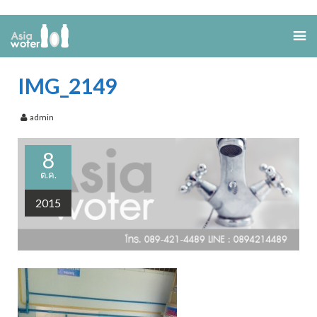
IMG_2149
admin
8
ต.ค.
2015