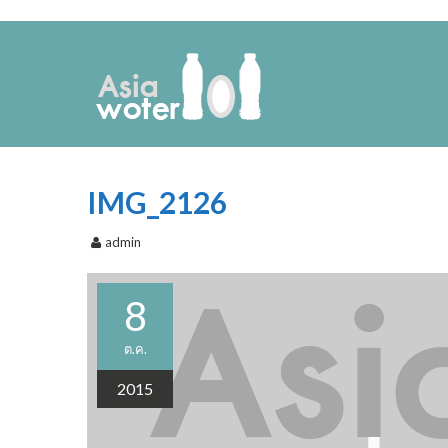
IMG_2126
admin
8
ต.ค.
2015