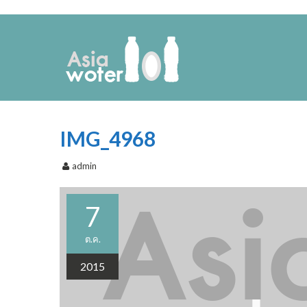
IMG_4968
admin
7
ต.ค.
2015