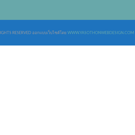
 RIGHTS RESERVED ออกแบบเว็บไซต์โดย
WWW.YASOTHONWEBDESIGN.COM