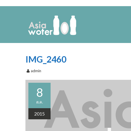
IMG_2460
admin
8
ต.ค.
2015